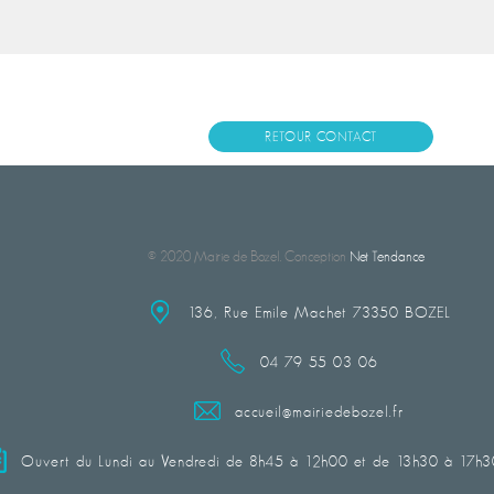
RETOUR CONTACT
© 2020 Mairie de Bozel. Conception
Net Tendance
136, Rue Emile Machet 73350 BOZEL
04 79 55 03 06
accueil@mairiedebozel.fr
Ouvert du Lundi au Vendredi de 8h45 à 12h00 et de 13h30 à 17h30