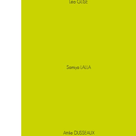
Léa GLISE
Samiya LALLA
Attilie DUSSEAUX