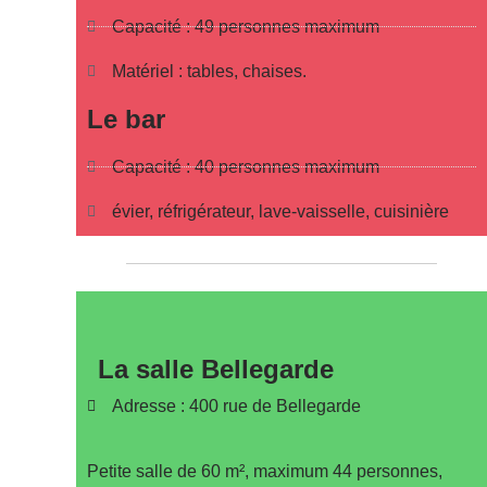
Capacité : 49 personnes maximum
Matériel : tables, chaises.
Le bar
Capacité : 40 personnes maximum
évier, réfrigérateur, lave-vaisselle, cuisinière
La salle Bellegarde
Adresse : 400 rue de Bellegarde
Petite salle de 60 m², maximum 44 personnes,