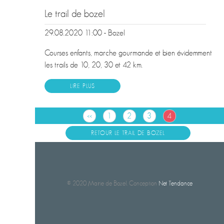
Le trail de bozel
29.08.2020 11:00 - Bozel
Courses enfants, marche gourmande et bien évidemment
les trails de 10, 20, 30 et 42 km.
LIRE PLUS
<<
1
2
3
4
RETOUR LE TRAIL DE BOZEL
© 2020 Mairie de Bozel. Conception
Net Tendance