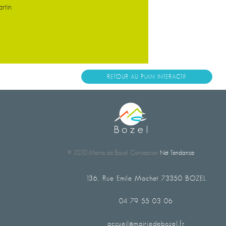
rtin
RETOUR AU PLAN INTERACTIF
© 2020 Mairie de Bozel. Conception
Net Tendance
136, Rue Emile Machet 73350 BOZEL
04 79 55 03 06
accueil@mairiedebozel.fr