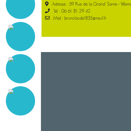
Adresse : 59 Rue de la Grand' Sarire - Villema
Tél. : 06 61 81 29 42
Mail : brunclaude1835@neuf.fr