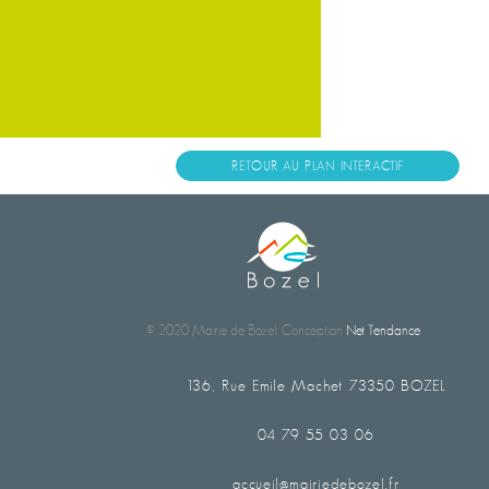
RETOUR AU PLAN INTERACTIF
© 2020 Mairie de Bozel. Conception
Net Tendance
136, Rue Emile Machet 73350 BOZEL
04 79 55 03 06
accueil@mairiedebozel.fr