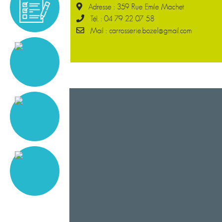
Adresse : 359 Rue Emile Machet
Tél. : 04 79 22 07 58
Mail : carrosserie.bozel@gmail.com