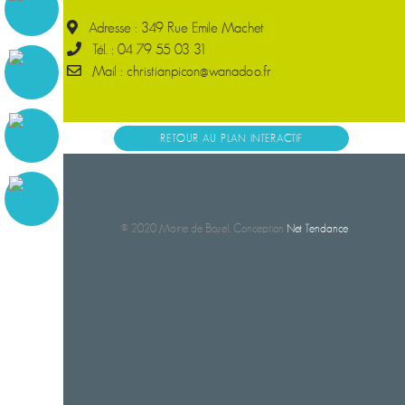
Adresse : 349 Rue Emile Machet
Tél. : 04 79 55 03 31
Mail : christianpicon@wanadoo.fr
RETOUR AU PLAN INTERACTIF
© 2020 Mairie de Bozel. Conception
Net Tendance