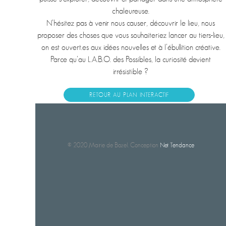
chaleureuse.
N’hésitez pas à venir nous causer, découvrir le lieu, nous
proposer des choses que vous souhaiteriez lancer au tiers-lieu,
on est ouvert.es aux idées nouvelles et à l’ébullition créative.
Parce qu’au L.A.B.O. des Possibles, la curiosité devient
irrésistible ?
RETOUR AU PLAN INTERACTIF
© 2020 Mairie de Bozel. Conception
Net Tendance