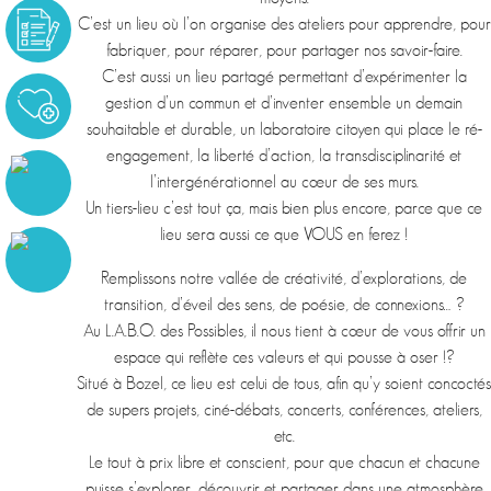
C’est un lieu où l’on organise des ateliers pour apprendre, pour
fabriquer, pour réparer, pour partager nos savoir-faire.
C’est aussi un lieu partagé permettant d’expérimenter la
gestion d’un commun et d’inventer ensemble un demain
souhaitable et durable, un laboratoire citoyen qui place le ré-
engagement, la liberté d’action, la transdisciplinarité et
l’intergénérationnel au cœur de ses murs.
Un tiers-lieu c’est tout ça, mais bien plus encore, parce que ce
lieu sera aussi ce que VOUS en ferez !
Remplissons notre vallée de créativité, d’explorations, de
transition, d’éveil des sens, de poésie, de connexions… ?
Au L.A.B.O. des Possibles, il nous tient à cœur de vous offrir un
espace qui reflète ces valeurs et qui pousse à oser !?
Situé à Bozel, ce lieu est celui de tous, afin qu’y soient concoctés
de supers projets, ciné-débats, concerts, conférences, ateliers,
etc.
Le tout à prix libre et conscient, pour que chacun et chacune
puisse s’explorer, découvrir et partager dans une atmosphère