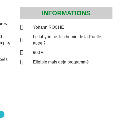
INFORMATIONS
ures
Yohann ROCHE
si
Le labyrinthe, le chemin de la Ruette,
emple,
autre ?
900 €
après
Eligible mais déjà programmé